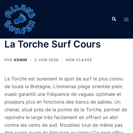
Aller
au
Recherche
contenu
Ouvr
le
men
La Torche Surf Cours
PAR
ADMIN
2 JUIN 2026
NON CLASSÉ
La Torche est surement le spot de surf le plus connu
de toute la Bretagne. L’immense plage orientée plein
ouest garantit une fréquence de vagues optimale et
plusieurs pics en fonctions des bancs de sables. Un
chenal, situé près de la pointe de la Torche, permet de
rejoindre le large très facilement en offrant un abri
contre les vents de sud. N’oubliez tout de même pas
d’en sortir avant de finir trop au large ! Ce spot offre