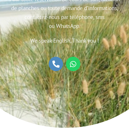
de planches
ou toute demande d’informations,
contactez-nous par téléphone,
sms
ou
WhatsApp.
We speak English,
Thank you !