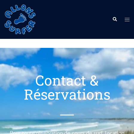
Contact &
Réservations
Pour toute réservation de
cours de surf
,
location